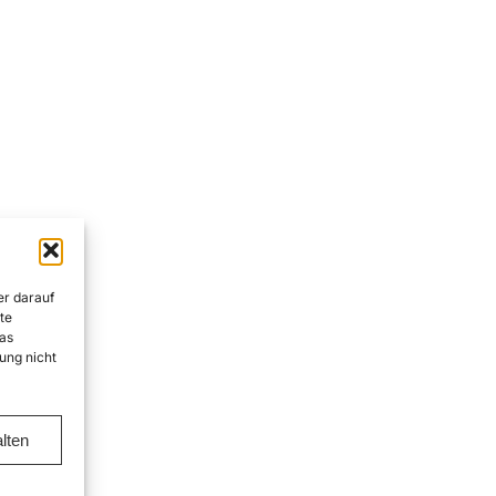
er darauf
te
as
ung nicht
lten