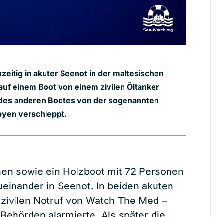
zeitig in akuter Seenot in der maltesischen
uf einem Boot von einem zivilen Öltanker
des anderen Bootes von der sogenannten
byen verschleppt.
nen sowie ein Holzboot mit 72 Personen
ueinander in Seenot. In beiden akuten
 zivilen Notruf von Watch The Med –
 Behörden alarmierte. Als später die