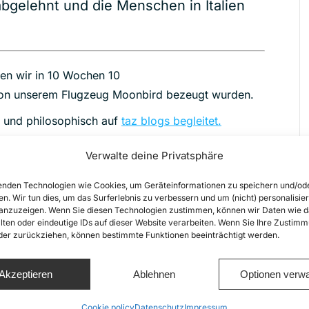
gelehnt und die Menschen in Italien
ren wir in 10 Wochen 10
von unserem Flugzeug Moonbird bezeugt wurden.
h und philosophisch auf
taz blogs begleitet.
Verwalte deine Privatsphäre
nderseite
nden Technologien wie Cookies, um Geräteinformationen zu speichern und/od
en. Wir tun dies, um das Surferlebnis zu verbessern und um (nicht) personalisier
nzuzeigen. Wenn Sie diesen Technologien zustimmen, können wir Daten wie d
lten oder eindeutige IDs auf dieser Website verarbeiten. Wenn Sie Ihre Zustimm
oder zurückziehen, können bestimmte Funktionen beeinträchtigt werden.
Akzeptieren
Ablehnen
Optionen verwa
Share this
Cookie policy
Datenschutz
Impressum