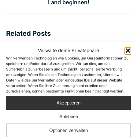
Land beginnen!
Beitrag:
Related Posts
Verwalte deine Privatsphäre
Die extreme Rechte macht die
Wir verwenden Technologien wie Cookies, um Geräteinformationen zu
Rettung von Menschenleben zum
speichern und/oder darauf zuzugreifen. Wir tun dies, um das
Gegenstand einer
Surferlebnis zu verbessern und um (nicht) personalisierte Werbung
anzuzeigen. Wenn Sie diesen Technologien zustimmen, können wir
Verleumdungskampagne
Daten wie das Surfverhalten oder eindeutige IDs auf dieser Website
verarbeiten. Wenn Sie Ihre Zustimmung nicht erteilen oder
16. Juli 2026
zurückziehen, können bestimmte Funktionen beeinträchtigt werden.
Nach Schüssen auf die Sea-Watch 5:
Akzeptieren
Eilantrag gegen Bundesregierung
Ablehnen
wegen unterlassener
Schutzmaßnahmen
Optionen verwalten
7. Juli 2026