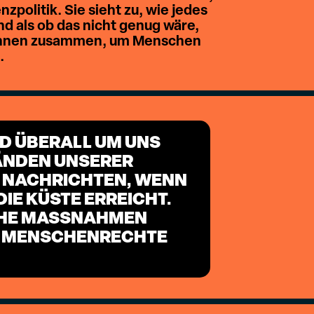
zpolitik. Sie sieht zu, wie jedes
 als ob das nicht genug wäre,
t:innen zusammen, um Menschen
.
ND ÜBERALL UM UNS
RÄNDEN UNSERER
N NACHRICHTEN, WENN
IE KÜSTE ERREICHT.
HE MASSNAHMEN E
 MENSCHENRECHTE V