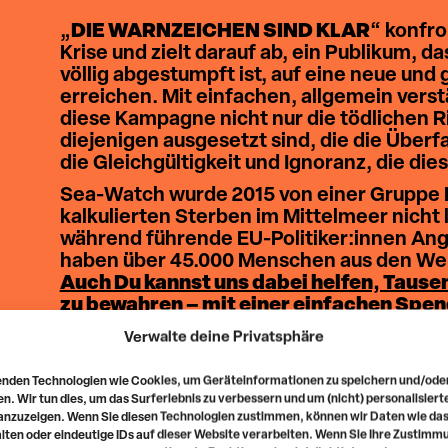
„
DIE WARNZEICHEN SIND KLAR
“ konfro
Krise und zielt darauf ab, ein Publikum, 
völlig abgestumpft ist, auf eine neue und 
erreichen. Mit einfachen, allgemein vers
diese Kampagne nicht nur die tödlichen 
diejenigen ausgesetzt sind, die die Über
die Gleichgültigkeit und Ignoranz, die di
Sea-Watch wurde 2015 von einer Gruppe F
kalkulierten Sterben im Mittelmeer nicht
während führende EU-Politiker:innen Ang
haben über 45.000 Menschen aus den Well
Auch Du kannst uns dabei helfen, Taus
zu bewahren – mit einer einfachen Spen
klein, ist wertvoll. Er ermöglicht uns, unse
Verwalte deine Privatsphäre
sicherzustellen, dass niemand auf der Su
ertrinkt, ein grundlegendes Menschenrec
nden Technologien wie Cookies, um Geräteinformationen zu speichern und/ode
n. Wir tun dies, um das Surferlebnis zu verbessern und um (nicht) personalisiert
Spende jetzt
oder
werde jetzt Fördermi
nzuzeigen. Wenn Sie diesen Technologien zustimmen, können wir Daten wie da
Fördermitgliedschaft stellst Du sicher, da
lten oder eindeutige IDs auf dieser Website verarbeiten. Wenn Sie Ihre Zustimm
langfristig planen können.