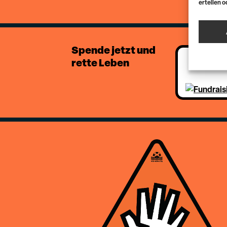
erteilen 
Spende jetzt und
rette Leben