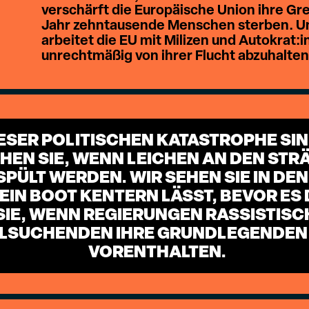
verschärft die Europäische Union ihre Gren
Jahr zehntausende Menschen sterben. Und
arbeitet die EU mit Milizen und Autokra
unrechtmäßig von ihrer Flucht abzuhalten
IESER POLITISCHEN KATASTROPHE SI
EHEN SIE, WENN LEICHEN AN DEN ST
PÜLT WERDEN. WIR SEHEN SIE IN DE
IN BOOT KENTERN LÄSST, BEVOR ES D
SIE, WENN REGIERUNGEN RASSISTISC
YLSUCHENDEN IHRE GRUNDLEGENDEN
ORENTHALTEN.