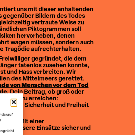
ntiert uns mit dieser anhaltenden
das gegenüber Bildern des Todes
gleichzeitig vertraute Weise zu
tändlichen Piktogrammen soll
Risiken hervorheben, denen
fahrt wagen müssen, sondern auch
ese Tragödie aufrechterhalten.
reiwilliger gegründet, die dem
 länger tatenlos zusehen konnte,
st und Hass verbreiten. Wir
en des Mittelmeers gerettet.
ende von Menschen vor dem Tod
de.
Dein Beitrag, ob groß oder
re Ziele zu erreichen:
che nach Sicherheit und Freiheit
ht.
r darauf
e
tglied
! Mit einer
s
ss wir unsere Einsätze sicher und
ung nicht