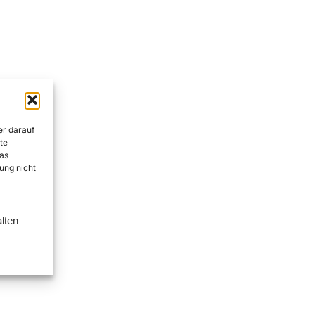
er darauf
te
as
ung nicht
lten