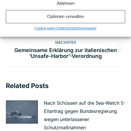
Ablehnen
ZURÜCK
Free the #ElHiblu3: Allianz von
Optionen verwalten
Menschenrechtsaktivist*innen fordert Malta
Vorheriger
auf, die Anklage gegen jugendliche
Beitrag:
Cookie policy
Datenschutz
Impressum
Schutzsuchende fallen zu lassen
NÄCHSTES
Gemeinsame Erklärung zur italienischen
Nächster
‘Unsafe-Harbor’-Verordnung
Beitrag:
Related Posts
Nach Schüssen auf die Sea-Watch 5:
Eilantrag gegen Bundesregierung
wegen unterlassener
Schutzmaßnahmen