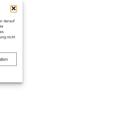
er darauf
te
as
ung nicht
lten