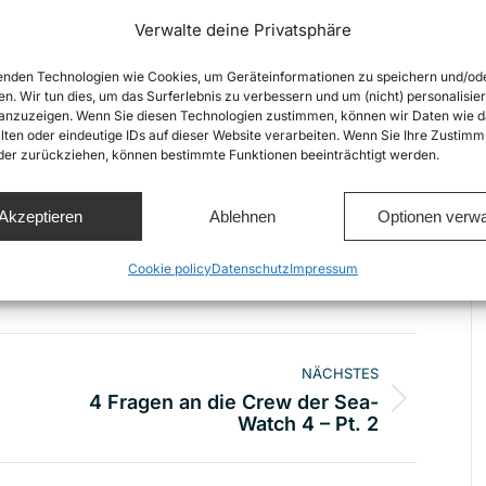
ition beziehen und ihr Amt dafür nutzen, dass dem
Verwalte deine Privatsphäre
istischen Abschottungspolitik Europas ein Ende
nden Technologien wie Cookies, um Geräteinformationen zu speichern und/od
er politischen Öffentlichkeitsarbeit von Sea-
en. Wir tun dies, um das Surferlebnis zu verbessern und um (nicht) personalisier
nzuzeigen. Wenn Sie diesen Technologien zustimmen, können wir Daten wie d
lten oder eindeutige IDs auf dieser Website verarbeiten. Wenn Sie Ihre Zustimm
oder zurückziehen, können bestimmte Funktionen beeinträchtigt werden.
Akzeptieren
Ablehnen
Optionen verwa
Share this
Cookie policy
Datenschutz
Impressum
ion
NÄCHSTES
4 Fragen an die Crew der Sea-
Nächster
Watch 4 – Pt. 2
Beitrag: