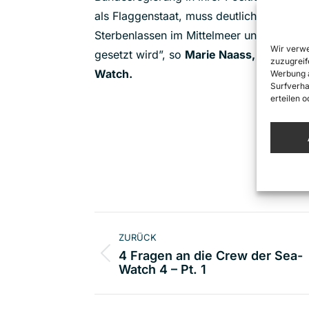
als Flaggenstaat, muss deutlich dazu Pos
Sterbenlassen im Mittelmeer und der rass
Wir verwe
gesetzt wird”, so
Marie Naass, Leiterin d
zuzugreif
Watch.
Werbung a
Surfverha
erteilen 
Kommentarnavigat
ZURÜCK
4 Fragen an die Crew der Sea-
Vorheriger
Watch 4 – Pt. 1
Beitrag: