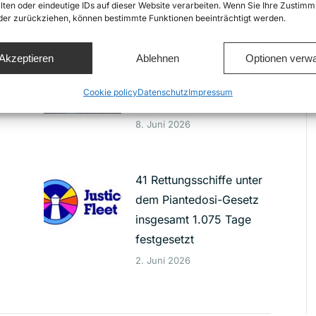
zum Thema
lten oder eindeutige IDs auf dieser Website verarbeiten. Wenn Sie Ihre Zustimm
oder zurückziehen, können bestimmte Funktionen beeinträchtigt werden.
29. Juni 2026
Akzeptieren
Ablehnen
Optionen verwa
r
War das fahrlässige
Tötung? 11 Tote nach
Cookie policy
Datenschutz
Impressum
Schiffsunglück vor Malta
8. Juni 2026
41 Rettungsschiffe unter
dem Piantedosi-Gesetz
insgesamt 1.075 Tage
festgesetzt
2. Juni 2026