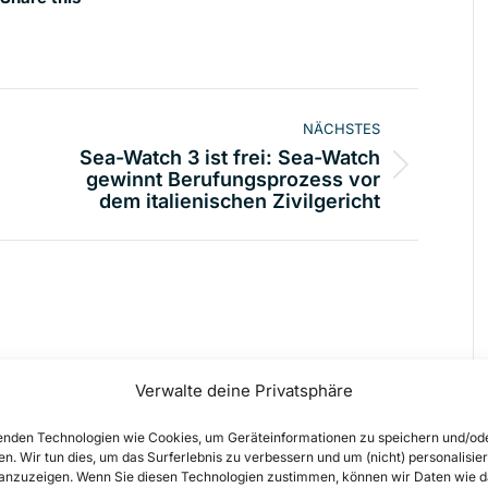
ion
NÄCHSTES
Sea-Watch 3 ist frei: Sea-Watch
Nächster
gewinnt Berufungsprozess vor
dem italienischen Zivilgericht
Beitrag:
Neuer Netflix Film
Verwalte deine Privatsphäre
„23.000 Leben“ macht
Sterben im Mittelmeer
nden Technologien wie Cookies, um Geräteinformationen zu speichern und/od
en. Wir tun dies, um das Surferlebnis zu verbessern und um (nicht) personalisier
und zivile Seenotrettung
nzuzeigen. Wenn Sie diesen Technologien zustimmen, können wir Daten wie d