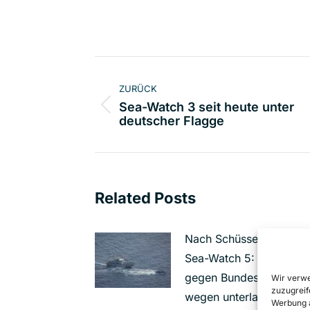
Kommentarnavigat
ZURÜCK
Sea-Watch 3 seit heute unter
Vorheriger
deutscher Flagge
Beitrag:
Related Posts
Nach Schüssen auf die
Sea-Watch 5: Eilantrag
gegen Bundesregierung
Wir verwe
zuzugreif
wegen unterlassener
Werbung a