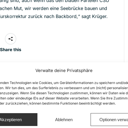
ähig sind, auch wenn das den blauen Parteien CSU
 machen Mut, wir werden eine Seebrücke bauen und
Kurskorrektur zurück nach Backbord,“ sagt Krüger.
Share this
Verwalte deine Privatsphäre
ion
nden Technologien wie Cookies, um Geräteinformationen zu speichern und/od
NÄCHSTES
en. Wir tun dies, um das Surferlebnis zu verbessern und um (nicht) personalisier
Sea-Watch 3 seit 20 Tagen an
nzuzeigen. Wenn Sie diesen Technologien zustimmen, können wir Daten wie d
der Kette: Über 200 Tote – EKD-
lten oder eindeutige IDs auf dieser Website verarbeiten. Wenn Sie Ihre Zustimm
Nächster
Präses Rekowski besucht
oder zurückziehen, können bestimmte Funktionen beeinträchtigt werden.
Beitrag:
festgesetzte Seenotretter
Akzeptieren
Ablehnen
Optionen verwa