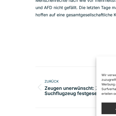
Menschenrechte nach wie vor mehrheitsf
und AFD nicht gefällt. Die letzten Tage
hoffen auf eine gesamtgesellschaftliche 
Kommentarnavigat
Wir verwe
zuzugreif
ZURÜCK
Werbung a
Zeugen unerwünscht: Ziviles
Surfverha
Vorheriger
Suchflugzeug festgesetzt
erteilen 
Beitrag: