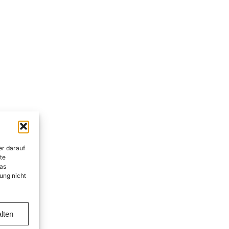
er darauf
te
as
ung nicht
lten