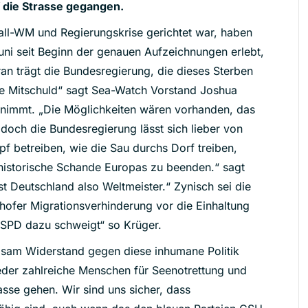
 die Strasse gegangen.
all-WM und Regierungskrise gerichtet war, haben
uni seit Beginn der genauen Aufzeichnungen erlebt,
ran trägt die Bundesregierung, die dieses Sterben
che Mitschuld“ sagt Sea-Watch Vorstand Joshua
ilnimmt. „Die Möglichkeiten wären vorhanden, das
doch die Bundesregierung lässt sich lieber von
f betreiben, wie die Sau durchs Dorf treiben,
historische Schande Europas zu beenden.“ sagt
st Deutschland also Weltmeister.“ Zynisch sei die
ehofer Migrationsverhinderung vor die Einhaltung
 SPD dazu schweigt“ so Krüger.
angsam Widerstand gegen diese inhumane Politik
ieder zahlreiche Menschen für Seenotrettung und
asse gehen. Wir sind uns sicher, dass