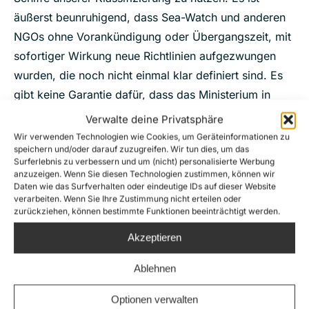
äußerst beunruhigend, dass Sea-Watch und anderen
NGOs ohne Vorankündigung oder Übergangszeit, mit
sofortiger Wirkung neue Richtlinien aufgezwungen
wurden, die noch nicht einmal klar definiert sind. Es
gibt keine Garantie dafür, dass das Ministerium in
Zukunft nicht noch weitere Änderungen auf diese
Verwalte deine Privatsphäre
Weise willkürlich durchsetzen wird. Sea-Watch stellt
Wir verwenden Technologien wie Cookies, um Geräteinformationen zu
speichern und/oder darauf zuzugreifen. Wir tun dies, um das
deshalb die Legitimität dieses Prozesses in Frage und
Surferlebnis zu verbessern und um (nicht) personalisierte Werbung
prangert die zugrunde liegenden Motive des
anzuzeigen. Wenn Sie diesen Technologien zustimmen, können wir
Daten wie das Surfverhalten oder eindeutige IDs auf dieser Website
niederländischen Staates an. Offensichtlich sollen
verarbeiten. Wenn Sie Ihre Zustimmung nicht erteilen oder
Seenotretter*innen in technischen und bürokratischen
zurückziehen, können bestimmte Funktionen beeinträchtigt werden.
Oberflächlichkeiten untergehen, während auf dem
Akzeptieren
Mittelmeer weiterhin Menschen ertrinken?
Ablehnen
Hier findet sich eine zusammengefasste und
kommentierte Version der Informationen, die wir
Optionen verwalten