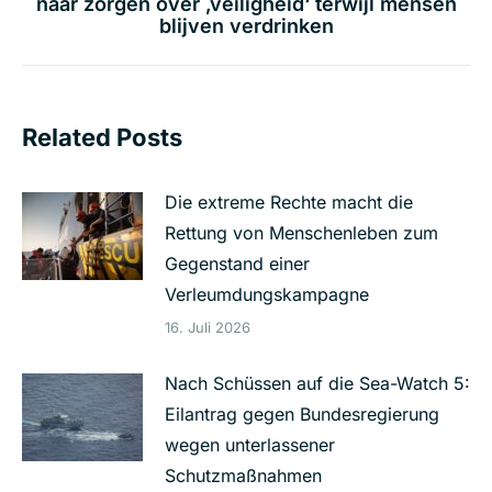
naar zorgen over ‚veiligheid‘ terwijl mensen
Beitrag:
blijven verdrinken
Related Posts
Die extreme Rechte macht die
Rettung von Menschenleben zum
Gegenstand einer
Verleumdungskampagne
16. Juli 2026
Nach Schüssen auf die Sea-Watch 5:
Eilantrag gegen Bundesregierung
wegen unterlassener
Schutzmaßnahmen