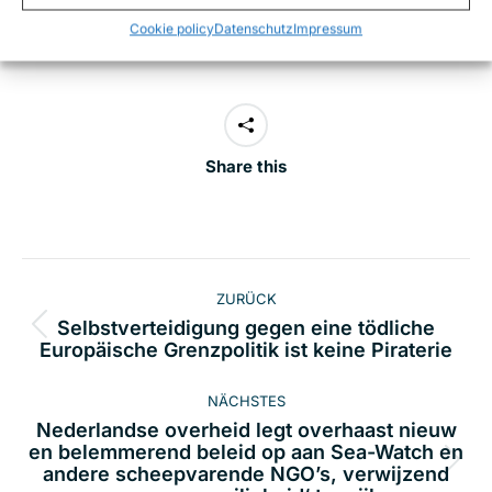
durch das niederländische Informationsfreiheitsgesetz
Cookie policy
Datenschutz
Impressum
erhalten haben, sowie das Original:
Dropbox-Link
.
Share this
Kommentarnavigation
ZURÜCK
Selbstverteidigung gegen eine tödliche
Vorheriger
Europäische Grenzpolitik ist keine Piraterie
Beitrag:
NÄCHSTES
Nederlandse overheid legt overhaast nieuw
en belemmerend beleid op aan Sea-Watch en
Nächster
andere scheepvarende NGO’s, verwijzend