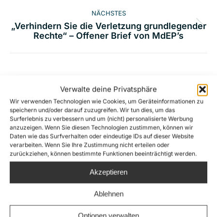
NÄCHSTES
„Verhindern Sie die Verletzung grundlegender
Nächster
Rechte“ – Offener Brief von MdEP’s
Beitrag:
Related Posts
Verwalte deine Privatsphäre
Wir verwenden Technologien wie Cookies, um Geräteinformationen zu
speichern und/oder darauf zuzugreifen. Wir tun dies, um das
Nach Schüssen auf die Sea-Watch 5:
Surferlebnis zu verbessern und um (nicht) personalisierte Werbung
Eilantrag gegen Bundesregierung
anzuzeigen. Wenn Sie diesen Technologien zustimmen, können wir
Daten wie das Surfverhalten oder eindeutige IDs auf dieser Website
wegen unterlassener
verarbeiten. Wenn Sie Ihre Zustimmung nicht erteilen oder
Schutzmaßnahmen
zurückziehen, können bestimmte Funktionen beeinträchtigt werden.
7. Juli 2026
Akzeptieren
Neuer Netflix Film „23.000 Leben“
Ablehnen
macht Sterben im Mittelmeer und
Optionen verwalten