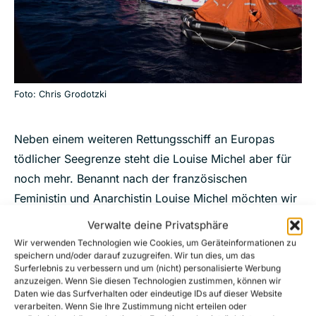
Foto: Chris Grodotzki
Neben einem weiteren Rettungsschiff an Europas
tödlicher Seegrenze steht die Louise Michel aber für
noch mehr. Benannt nach der französischen
Feministin und Anarchistin Louise Michel möchten wir
darauf aufmerksam machen, dass sich verschiedene
Verwalte deine Privatsphäre
Formen von Unterdrückungen und Ungerechtigkeiten
Wir verwenden Technologien wie Cookies, um Geräteinformationen zu
speichern und/oder darauf zuzugreifen. Wir tun dies, um das
ineinander verschränken. Rassistische Grenzpolitik,
Surferlebnis zu verbessern und um (nicht) personalisierte Werbung
sexistische Strukturen und eine kapitalistische
anzuzeigen. Wenn Sie diesen Technologien zustimmen, können wir
Daten wie das Surfverhalten oder eindeutige IDs auf dieser Website
Verwertungslogik können nicht getrennt voneinander
verarbeiten. Wenn Sie Ihre Zustimmung nicht erteilen oder