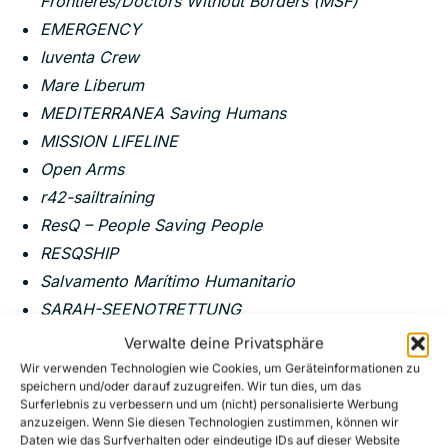
Frontières/Doctors Without Borders (MSF)
EMERGENCY
Iuventa Crew
Mare Liberum
MEDITERRANEA Saving Humans
MISSION LIFELINE
Open Arms
r42-sailtraining
ResQ – People Saving People
RESQSHIP
Salvamento Marítimo Humanitario
SARAH-SEENOTRETTUNG
Sea Punks
Verwalte deine Privatsphäre
Sea-Eye
Wir verwenden Technologien wie Cookies, um Geräteinformationen zu
speichern und/oder darauf zuzugreifen. Wir tun dies, um das
Sea-Watch
Surferlebnis zu verbessern und um (nicht) personalisierte Werbung
SOS Humanity
anzuzeigen. Wenn Sie diesen Technologien zustimmen, können wir
Daten wie das Surfverhalten oder eindeutige IDs auf dieser Website