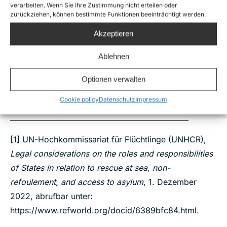
United4Rescue
verarbeiten. Wenn Sie Ihre Zustimmung nicht erteilen oder
Watch the Med – Alarm Phone
zurückziehen, können bestimmte Funktionen beeinträchtigt werden.
Akzeptieren
Mitunterzeichnende:
Ablehnen
Borderline-Europe, Menschenrechte ohne Grenzen
Optionen verwalten
e.V.
Cookie policy
Datenschutz
Impressum
Human Rights at Sea
——————————————————————
[1]
UN-Hochkommissariat für Flüchtlinge (UNHCR),
Legal considerations on the roles and responsibilities
of States in relation to rescue at sea, non-
refoulement, and access to asylum
, 1. Dezember
2022, abrufbar unter:
https://www.refworld.org/docid/6389bfc84.html.