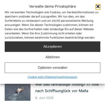
Schutzmaßnahmen
Verwalte deine Privatsphäre
7. Juli 2026
Wir verwenden Technologien wie Cookies, um Geräteinformationen zu
speichern und/oder darauf zuzugreifen. Wir tun dies, um das
Neuer Netflix Film „23.000 Leben“
Surferlebnis zu verbessern und um (nicht) personalisierte Werbung
anzuzeigen. Wenn Sie diesen Technologien zustimmen, können wir
macht Sterben im Mittelmeer und
Daten wie das Surfverhalten oder eindeutige IDs auf dieser Website
zivile Seenotrettung zum Thema
verarbeiten. Wenn Sie Ihre Zustimmung nicht erteilen oder
zurückziehen, können bestimmte Funktionen beeinträchtigt werden.
29. Juni 2026
Akzeptieren
IStGH-gesuchter Folterer in Libyen
Ablehnen
nur wegen eines Bruchteils der
Vorwürfe verurteilt
Optionen verwalten
23. Juni 2026
Cookie policy
Datenschutz
Impressum
War das fahrlässige Tötung? 11 Tote
nach Schiffsunglück vor Malta
8. Juni 2026