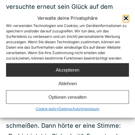
versuchte erneut sein Glück auf dem
Meer. Wieder erwischt, wurde er ins
Verwalte deine Privatsphäre
Wir verwenden Technologien wie Cookies, um Geräteinformationen zu
Gefängnis zurückgebracht und erneut
speichern und/oder darauf zuzugreifen. Wir tun dies, um das
Surferlebnis zu verbessern und um (nicht) personalisierte Werbung
verkauft. Dreimal wurde er als Sklave
anzuzeigen. Wenn Sie diesen Technologien zustimmen, können wir
Daten wie das Surfverhalten oder eindeutige IDs auf dieser Website
gehandelt.
verarbeiten. Wenn Sie Ihre Zustimmung nicht erteilen oder
zurückziehen, können bestimmte Funktionen beeinträchtigt werden.
Das nächste Mal, als er es versuchte,
Akzeptieren
schaffte er es bis er ein Schnellboot
kommen hörte. Er hörte wie es durch die
Ablehnen
Wellen schlug, als es näher kam. Er
Optionen verwalten
wusste, dass es die „Küstenwache“ war
Cookie policy
Datenschutz
Impressum
und er wollte sich schon ins Meer
schmeißen. Dann hörte er eine Stimme: