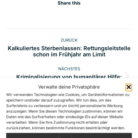
Share this
Kommentarnavigation
ZURÜCK
Kalkuliertes Sterbenlassen: Rettungsleitstelle
Vorheriger
schon im Frühjahr am Limit
Beitrag:
NÄCHSTES
Kriminalisierung von humanitärer Hilfe:
Nächster
Internationales Treffen in Brüssel
Verwalte deine Privatsphäre
Beitrag:
Wir verwenden Technologien wie Cookies, um Geräteinformationen zu
speichern und/oder darauf zuzugreifen. Wir tun dies, um das
Surferlebnis zu verbessern und um (nicht) personalisierte Werbung
anzuzeigen. Wenn Sie diesen Technologien zustimmen, können wir
Related Posts
Daten wie das Surfverhalten oder eindeutige IDs auf dieser Website
verarbeiten. Wenn Sie Ihre Zustimmung nicht erteilen oder
zurückziehen, können bestimmte Funktionen beeinträchtigt werden.
Nach Schüssen auf die Sea-Watch 5: