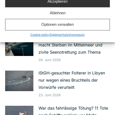
Akzeptieren
Eilantrag gegen Bundesregierung
wegen unterlassener
Ablehnen
Schutzmaßnahmen
Optionen verwalten
7. Juli 2026
Cookie policy
Datenschutz
Impressum
Neuer Netflix Film „23.000 Leben“
macht Sterben im Mittelmeer und
zivile Seenotrettung zum Thema
29. Juni 2026
IStGH-gesuchter Folterer in Libyen
nur wegen eines Bruchteils der
Vorwürfe verurteilt
23. Juni 2026
War das fahrlässige Tötung? 11 Tote