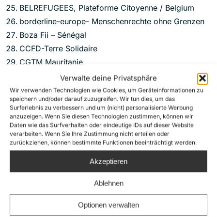
BELREFUGEES, Plateforme Citoyenne / Belgium
borderline-europe- Menschenrechte ohne Grenzen
Boza Fii – Sénégal
CCFD-Terre Solidaire
CGTM Mauritanie
Chkoun Collective
Verwalte deine Privatsphäre
Coalition des Associations Humanitaires de
Wir verwenden Technologien wie Cookies, um Geräteinformationen zu
speichern und/oder darauf zuzugreifen. Wir tun dies, um das
Médenine
Surferlebnis zu verbessern und um (nicht) personalisierte Werbung
Collectif Droit de Rester, Lausanne
anzuzeigen. Wenn Sie diesen Technologien zustimmen, können wir
Daten wie das Surfverhalten oder eindeutige IDs auf dieser Website
Comité de Vigilance pour la Démocratie en Tunisie
verarbeiten. Wenn Sie Ihre Zustimmung nicht erteilen oder
– Belgique
zurückziehen, können bestimmte Funktionen beeinträchtigt werden.
Comité pour le respect des libertés et des droits de
Akzeptieren
l’homme en Tunisie (CRLDHT)
Ablehnen
CompassCollective
Connexion
Optionen verwalten
Damj l’association tunisienne de la justice et