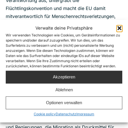
Verantwortung aus, untergräbt die
Flüchtlingskonvention und macht die EU damit
mitverantwortlich für Menschenrechtsverletzungen,
statt diese zu verhindern.
Verwalte deine Privatsphäre
Unser Appell an das Europäische
Wir verwenden Technologien wie Cookies, um Geräteinformationen zu
speichern und/oder darauf zuzugreifen. Wir tun dies, um das
Parlament
Surferlebnis zu verbessern und um (nicht) personalisierte Werbung
anzuzeigen. Wenn Sie diesen Technologien zustimmen, können wir
Als Such- und Rettungs- sowie
Daten wie das Surfverhalten oder eindeutige IDs auf dieser Website
verarbeiten. Wenn Sie Ihre Zustimmung nicht erteilen oder
Menschenrechtsorganisationen haben wir in den
zurückziehen, können bestimmte Funktionen beeinträchtigt werden.
letzten zehn Jahren miterlebt, dass die mit Tunesien
Akzeptieren
geschlossenen Migrationsabkommen einen hohen
Preis forderten und zu mehr
Ablehnen
Menschenrechtsverletzungen gegenüber Flüchtlingen
Optionen verwalten
und Migrant*innen sowie zu mehr Todesfällen auf See
geführt haben. Darüber hinaus macht sich die
Cookie policy
Datenschutz
Impressum
Europäische Union abhängig von autoritären Regimen
und Regierungen, die Migration als Druckmittel für