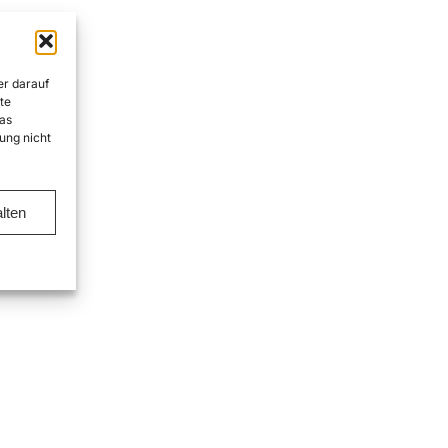
er darauf
te
as
ung nicht
lten