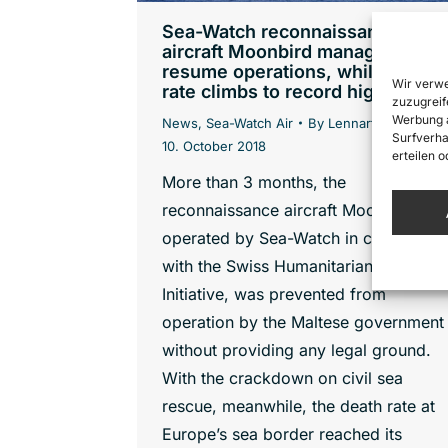
Sea-Watch reconnaissance
aircraft Moonbird manages to
resume operations, while death
Wir verwe
rate climbs to record high
zuzugreif
Werbung a
News
,
Sea-Watch Air
By
Lennart Diesen
Surfverha
10. October 2018
erteilen 
More than 3 months, the
reconnaissance aircraft Moonbird,
operated by Sea-Watch in cooperatio
with the Swiss Humanitarian Pilots
Initiative, was prevented from
operation by the Maltese government
without providing any legal ground.
With the crackdown on civil sea
rescue, meanwhile, the death rate at
Europe’s sea border reached its