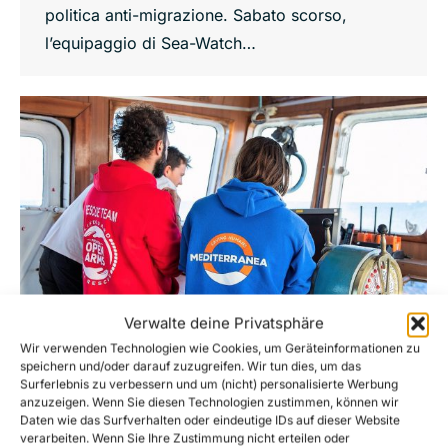
politica anti-migrazione. Sabato scorso,
l’equipaggio di Sea-Watch…
Verwalte deine Privatsphäre
Wir verwenden Technologien wie Cookies, um Geräteinformationen zu
speichern und/oder darauf zuzugreifen. Wir tun dies, um das
Surferlebnis zu verbessern und um (nicht) personalisierte Werbung
La flotta umanitaria #United4Med chiede
anzuzeigen. Wenn Sie diesen Technologien zustimmen, können wir
con forza che l’Europa apra i suoi porti
Daten wie das Surfverhalten oder eindeutige IDs auf dieser Website
alle persone tratte in salvo dal
verarbeiten. Wenn Sie Ihre Zustimmung nicht erteilen oder