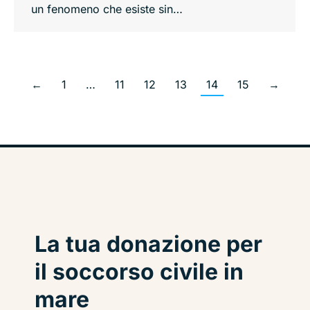
un fenomeno che esiste sin…
←
1
…
11
12
13
14
15
→
La tua donazione per
il soccorso civile in
mare