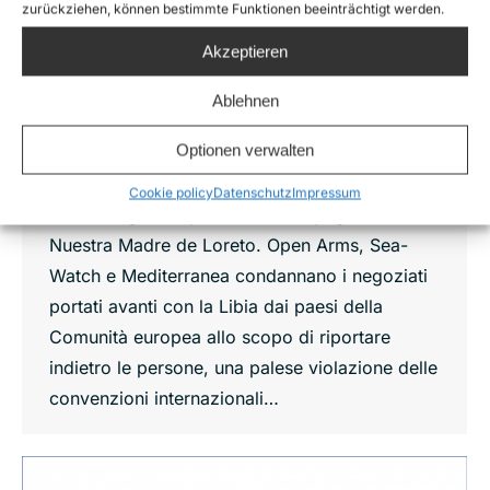
peschereccio Nuestra Madre de Loreto e
zurückziehen, können bestimmte Funktionen beeinträchtigt werden.
condanna i negoziati spagnoli con la
Akzeptieren
Libia.
Non categorizzato
By
Lennart Diesen
Ablehnen
27 Novembre 2018
Optionen verwalten
Dallo scorso 23 novembre, 12 persone sono
bloccate in mare dopo essere state salvate da
Cookie policy
Datenschutz
Impressum
un naufragio dal peschereccio spagnolo
Nuestra Madre de Loreto. Open Arms, Sea-
Watch e Mediterranea condannano i negoziati
portati avanti con la Libia dai paesi della
Comunità europea allo scopo di riportare
indietro le persone, una palese violazione delle
convenzioni internazionali…