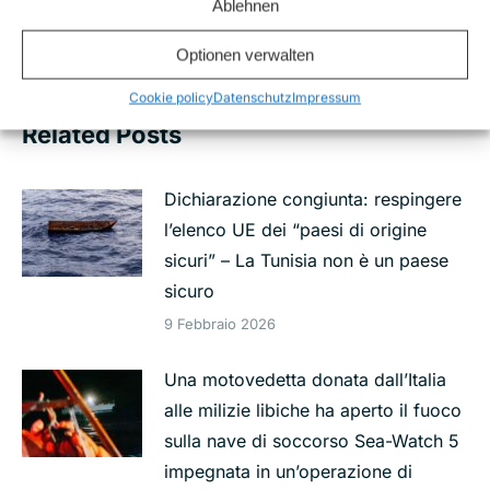
in difficoltà tre giorni fa da Sea-Watch.
Ablehnen
post:
Nessuno è intervenuto
Optionen verwalten
Cookie policy
Datenschutz
Impressum
Related Posts
Dichiarazione congiunta: respingere
l’elenco UE dei “paesi di origine
sicuri” – La Tunisia non è un paese
sicuro
9 Febbraio 2026
Una motovedetta donata dall’Italia
alle milizie libiche ha aperto il fuoco
sulla nave di soccorso Sea-Watch 5
impegnata in un’operazione di