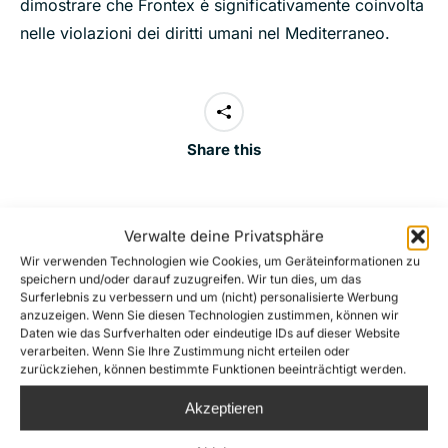
dimostrare che Frontex è significativamente coinvolta
nelle violazioni dei diritti umani nel Mediterraneo.
Share this
Verwalte deine Privatsphäre
Post
Wir verwenden Technologien wie Cookies, um Geräteinformationen zu
PREVIOUS
navigation
speichern und/oder darauf zuzugreifen. Wir tun dies, um das
Sea-Watch diffida le autorità italiane. Non
Surferlebnis zu verbessern und um (nicht) personalisierte Werbung
Previous
possono obbligarci a prendere ordini dalla
anzuzeigen. Wenn Sie diesen Technologien zustimmen, können wir
Daten wie das Surfverhalten oder eindeutige IDs auf dieser Website
cosiddetta guardia costiera libica
post:
verarbeiten. Wenn Sie Ihre Zustimmung nicht erteilen oder
zurückziehen, können bestimmte Funktionen beeinträchtigt werden.
NEXT
Akzeptieren
Un barchino identico a quello naufragato ieri a
poche miglia di Lampedusa era stato segnalato
Next