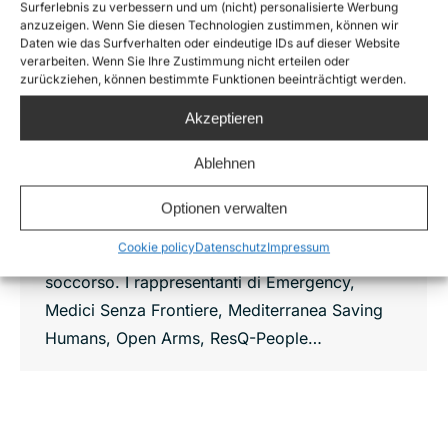
Surferlebnis zu verbessern und um (nicht) personalisierte Werbung
anzuzeigen. Wenn Sie diesen Technologien zustimmen, können wir
Non categorizzato
By
Andrea Massera
Daten wie das Surfverhalten oder eindeutige IDs auf dieser Website
28 Maggio 2021
verarbeiten. Wenn Sie Ihre Zustimmung nicht erteilen oder
zurückziehen, können bestimmte Funktionen beeinträchtigt werden.
“Chiediamo azioni concrete a salvaguardia
della vita umana in mare” 28 maggio 2021 –
Akzeptieren
Questo pomeriggio le organizzazioni
Ablehnen
impegnate in azioni di salvataggio nel
Mediterraneo centrale hanno incontrato la
Optionen verwalten
Ministra dell’Interno, Luciana Lamorgese, per
Cookie policy
Datenschutz
Impressum
un confronto sulle attività di ricerca e
soccorso. I rappresentanti di Emergency,
Medici Senza Frontiere, Mediterranea Saving
Humans, Open Arms, ResQ-People…