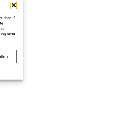
er darauf
te
as
ung nicht
lten