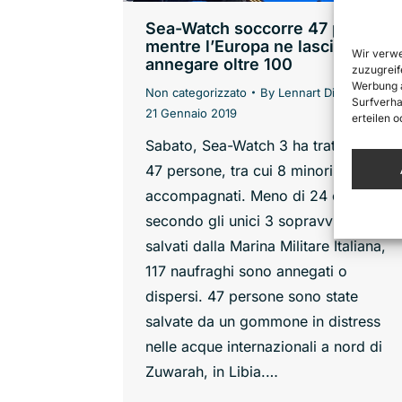
Sea-Watch soccorre 47 persone
mentre l’Europa ne lascia
Wir verwe
annegare oltre 100
zuzugreif
Werbung a
Non categorizzato
By
Lennart Diesen
Surfverha
21 Gennaio 2019
erteilen 
Sabato, Sea-Watch 3 ha tratto in salv
47 persone, tra cui 8 minori non
accompagnati. Meno di 24 ore prima,
secondo gli unici 3 sopravvissuti
salvati dalla Marina Militare Italiana,
117 naufraghi sono annegati o
dispersi. 47 persone sono state
salvate da un gommone in distress
nelle acque internazionali a nord di
Zuwarah, in Libia.…