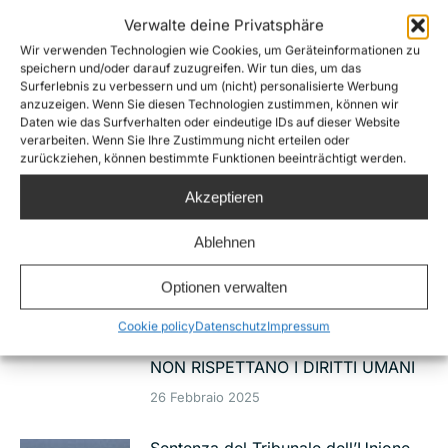
Dare un nome alle vittime della
Verwalte deine Privatsphäre
migrazione recuperate nel
Wir verwenden Technologien wie Cookies, um Geräteinformationen zu
Mediterraneo centrale. La richiesta
speichern und/oder darauf zuzugreifen. Wir tun dies, um das
Surferlebnis zu verbessern und um (nicht) personalisierte Werbung
delle Ong per restituire dignità ai
anzuzeigen. Wenn Sie diesen Technologien zustimmen, können wir
morti e conforto ai loro cari.
Daten wie das Surfverhalten oder eindeutige IDs auf dieser Website
verarbeiten. Wenn Sie Ihre Zustimmung nicht erteilen oder
18 Luglio 2025
zurückziehen, können bestimmte Funktionen beeinträchtigt werden.
Akzeptieren
NAUFRAGIO CUTRO, DIECI ONG:
EVITARE ALTRE STRAGI CON
Ablehnen
MISSIONE SAR EUROPEA,
ALLARGAMENTO DI VIE LEGALI E
Optionen verwalten
SICURE DI INGRESSO E STOP AD
Cookie policy
Datenschutz
Impressum
ACCORDI CON PAESI TERZI CHE
NON RISPETTANO I DIRITTI UMANI
26 Febbraio 2025