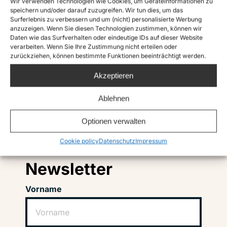
Wir verwenden Technologien wie Cookies, um Geräteinformationen zu
speichern und/oder darauf zuzugreifen. Wir tun dies, um das
Surferlebnis zu verbessern und um (nicht) personalisierte Werbung
anzuzeigen. Wenn Sie diesen Technologien zustimmen, können wir
Daten wie das Surfverhalten oder eindeutige IDs auf dieser Website
verarbeiten. Wenn Sie Ihre Zustimmung nicht erteilen oder
zurückziehen, können bestimmte Funktionen beeinträchtigt werden.
Akzeptieren
Ablehnen
Instagram
Twitter
TikTok
Facebook
LinkedIn
Optionen verwalten
Cookie policy
Datenschutz
Impressum
Abonniere unseren
Newsletter
Vorname