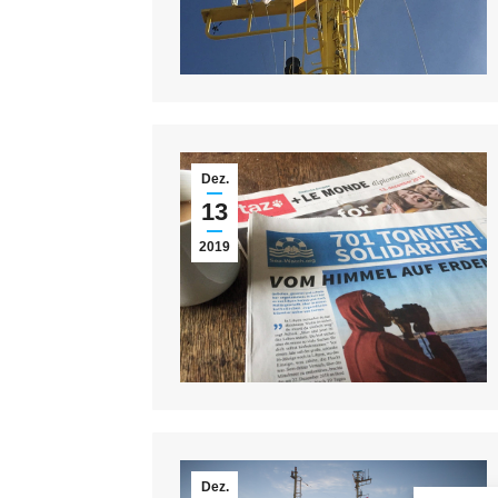
Dez.
13
2019
Dez.