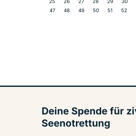
25
26
27
28
29
30
47
48
49
50
51
52
Deine Spende für zi
Seenotrettung