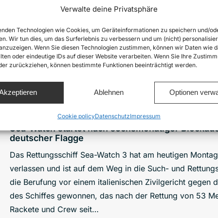
Verwalte deine Privatsphäre
Sea-Watch hat die Berufung vor einem italienischen Zivi
Beschlagnahmung seines Schiffes Sea-Watch 3 gewonnen, 
nden Technologien wie Cookies, um Geräteinformationen zu speichern und/od
en. Wir tun dies, um das Surferlebnis zu verbessern und um (nicht) personalisier
festsaß. Das heutige Urteil bestätigt nicht nur die fehlen
nzuzeigen. Wenn Sie diesen Technologien zustimmen, können wir Daten wie d
Festsetzen des Schiffes, sondern die politische Motivatio
lten oder eindeutige IDs auf dieser Website verarbeiten. Wenn Sie Ihre Zustimm
oder zurückziehen, können bestimmte Funktionen beeinträchtigt werden.
den Vorbereitungen für ein Auslaufen des Schiffs…
Details
Akzeptieren
Ablehnen
Optionen verwa
Cookie policy
Datenschutz
Impressum
Sea-Watch startet nach sechsmonatiger Blockade
deutscher Flagge
Das Rettungsschiff Sea-Watch 3 hat am heutigen Montag 
verlassen und ist auf dem Weg in die Such- und Rettungs
die Berufung vor einem italienischen Zivilgericht gege
des Schiffes gewonnen, das nach der Rettung von 53 Me
Rackete und Crew seit…