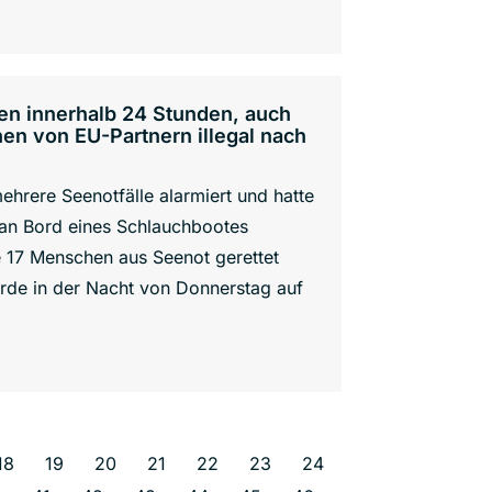
gen innerhalb 24 Stunden, auch
en von EU-Partnern illegal nach
hrere Seenotfälle alarmiert und hatte
 an Bord eines Schlauchbootes
e 17 Menschen aus Seenot gerettet
rde in der Nacht von Donnerstag auf
18
19
20
21
22
23
24