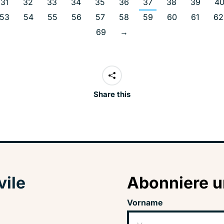
31
32
33
34
35
36
37
38
39
4
53
54
55
56
57
58
59
60
61
62
69
→
Share this
vile
Abonniere u
Vorname