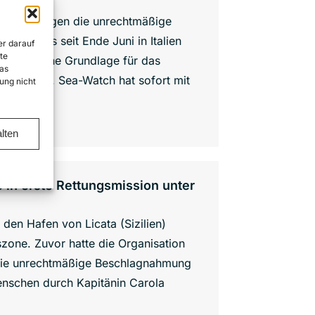
lgericht gegen die unrechtmäßige
welches seit Ende Juni in Italien
er darauf
te
de rechtliche Grundlage für das
as
n dahinter. Sea-Watch hat sofort mit
ung nicht
lten
 in erste Rettungsmission unter
den Hafen von Licata (Sizilien)
zone. Zuvor hatte die Organisation
n die unrechtmäßige Beschlagnahmung
nschen durch Kapitänin Carola