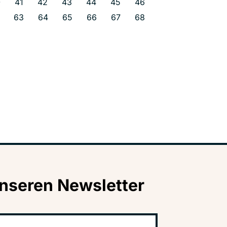
0
41
42
43
44
45
46
63
64
65
66
67
68
nseren Newsletter