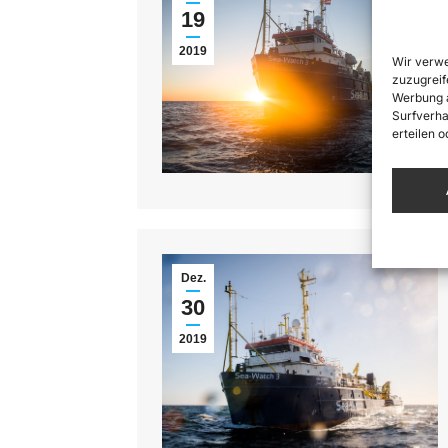
19
2019
Wir verwe
zuzugreif
Werbung a
Surfverha
erteilen 
Dez.
30
2019