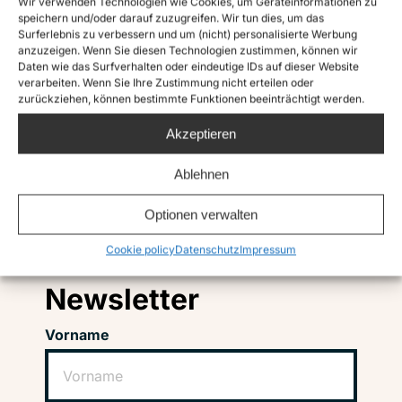
Wir verwenden Technologien wie Cookies, um Geräteinformationen zu
speichern und/oder darauf zuzugreifen. Wir tun dies, um das
Surferlebnis zu verbessern und um (nicht) personalisierte Werbung
anzuzeigen. Wenn Sie diesen Technologien zustimmen, können wir
Daten wie das Surfverhalten oder eindeutige IDs auf dieser Website
verarbeiten. Wenn Sie Ihre Zustimmung nicht erteilen oder
zurückziehen, können bestimmte Funktionen beeinträchtigt werden.
Akzeptieren
Ablehnen
Instagram
Twitter
TikTok
Facebook
LinkedIn
Optionen verwalten
Cookie policy
Datenschutz
Impressum
Abonniere unseren
Newsletter
Vorname