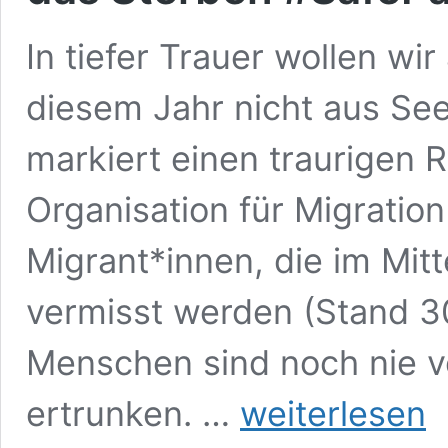
In tiefer Trauer wollen wir
diesem Jahr nicht aus See
markiert einen traurigen R
Organisation für Migratio
Migrant*innen, die im Mi
vermisst werden (Stand 3
Menschen sind noch nie v
Gedenkkundgebung:
ertrunken. …
weiterlesen
4.600
Kerzen