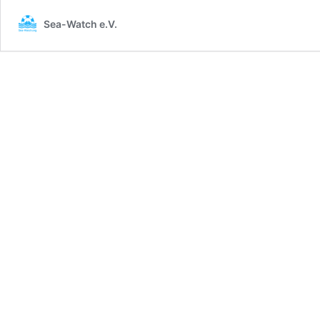
gegen
Sea-Watch e.V.
das
Sterben
#SafePassage